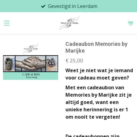
Gevestigd in Leerdam
Ga
direct
naar
de
hoofdinhoud
Cadeaubon Memories by
Marijke
€ 25,00
Weet je niet wat je iemand
voor cadeau moet geven?
Met een cadeaubon van
Memories by Marijke zit je
altijd goed, want een
unieke herinnering is er 1
om nooit te vergeten!
De cadeaubonnen zijn