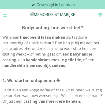
Gevestigd in Leerdam
Ga
direct
naar
de
Bodycasting: hoe werkt het?
hoofdinhoud
Wil je een
handbeeld laten maken
als tastbare
herinnering of uniek cadeau? Dan ben je bij mij aan het
juiste adres. Hieronder lees je stap voor stap hoe een
casting werkt – of het nu gaat om een
babyhandje
casting
, een
handenkrans met je geliefde
, of een
handbeeld als persoonlijk cadeau
.
1. We starten ontspannen ☕
Eerst even een kopje koffie of thee. Zo kunnen we rustig
bespreken wat jouw wensen zijn. Wil je een enkele hand?
Of juist een
casting van meerdere handen
,