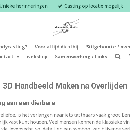
Unieke herinneringen
Casting op locatie mogelijk
Bodycasting?
Voor altijd dichtbij
Stilgeboorte / ove
ontact
webshop
Samenwerking / Links
3D Handbeeld Maken na Overlijden
ing aan een dierbare
iefde, is het verlangen naar iets tastbaars vaak groot. Ee
terlijk vast kunt houden. Veel mensen kennen de klassieke v
rde: levensecht, vol detail, en een symbool van blijvende ve