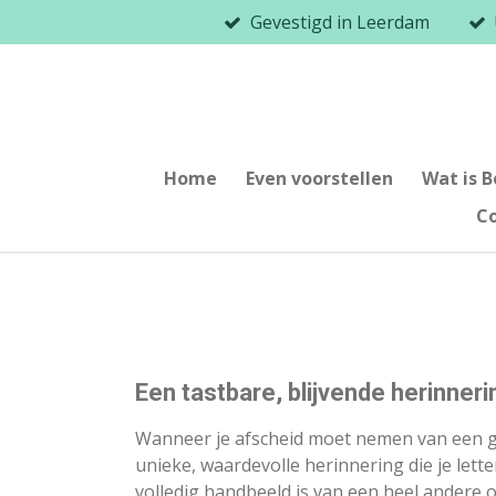
Gevestigd in Leerdam
Ga
direct
naar
de
hoofdinhoud
Home
Even voorstellen
Wat is 
C
Een tastbare, blijvende herinner
Wanneer je afscheid moet nemen van een gel
unieke, waardevolle herinnering die je let
volledig handbeeld is van een heel andere o