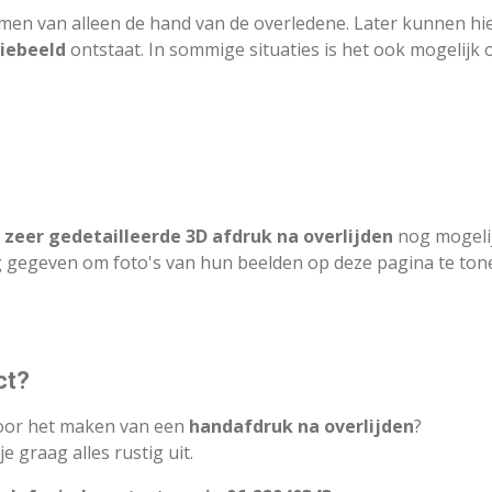
men van alleen de hand van de overledene. Later kunnen hi
iebeeld
ontstaat. In sommige situaties is het ook mogelijk 
n
zeer gedetailleerde 3D afdruk na overlijden
nog mogelij
geven om foto's van hun beelden op deze pagina te tonen –
ct?
voor het maken van een
handafdruk na overlijden
?
 graag alles rustig uit.