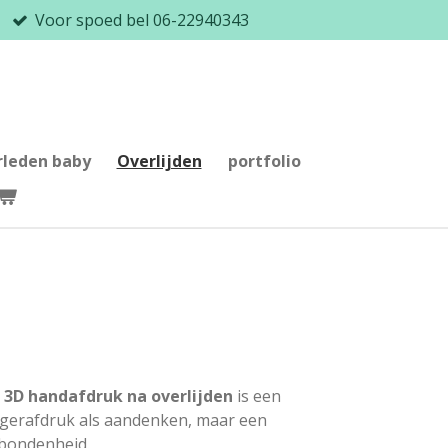
Voor spoed bel 06-22940343
rleden baby
Overlijden
portfolio
n
3D handafdruk na overlijden
is een
ingerafdruk als aandenken, maar een
rbondenheid.